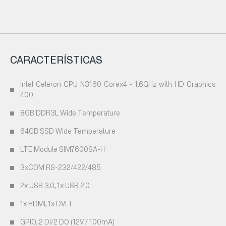
CARACTERÍSTICAS
Intel Celeron CPU N3160 Corex4 - 1.6GHz with HD Graphics
400
8GB DDR3L Wide Temperature
64GB SSD Wide Temperature
LTE Module SIM7600SA-H
3xCOM RS-232/422/485
2x USB 3.0, 1x USB 2.0
1x HDMI, 1x DVI-I
GPIO, 2 DI/2 DO (12V / 100mA)