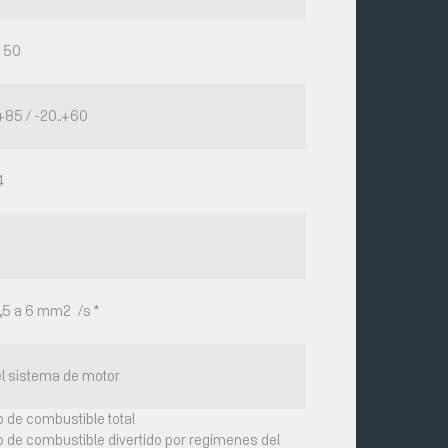
/ 50
.+85 / -20..+60
4
1,5 a 6 mm2 /s *
el sistema de motor
o de combustible total
jo de combustible divertido por regímenes del