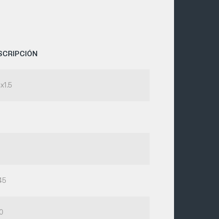
SCRIPCIÓN
x1.5
45
0