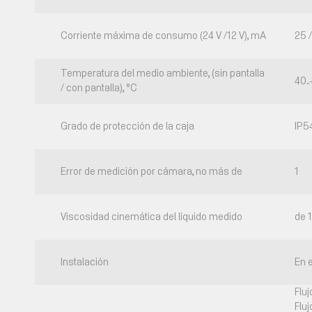
Corriente máxima de consumo (24 V /12 V), mA
25 
Temperatura del medio ambiente, (sin pantalla
40.
/ con pantalla), °C
Grado de protección de la caja
IP5
Error de medición por cámara, no más de
1
Viscosidad cinemática del líquido medido
de 
Instalación
En 
Fluj
Flu